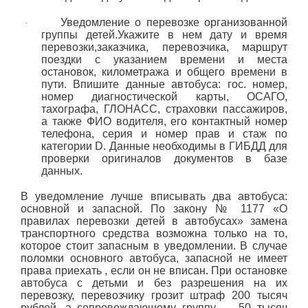
Уведомление о перевозке организованной
·
группы детей.Укажите в нем дату и время
перевозки,заказчика, перевозчика, маршрут
поездки с указанием времени и места
остановок, километража и общего времени в
пути. Впишите данные автобуса: гос. номер,
номер диагностической карты, ОСАГО,
тахографа, ГЛОНАСС, страховки пассажиров,
а также ФИО водителя, его контактный номер
телефона, серия и номер прав и стаж по
категории D. Данные необходимы в ГИБДД для
проверки оригиналов документов в базе
данных.
В уведомление лучше вписывать два автобуса:
основной и запасной. По закону № 1177 «О
правилах перевозки детей в автобусах» замена
транспортного средства возможна только на то,
которое стоит запасным в уведомлении. В случае
поломки основного автобуса, запасной не имеет
права приехать , если он не вписан. При остановке
автобуса с детьми и без разрешения на их
перевозку, перевозчику грозит штраф 200 тысяч
рублей, а сопровождающему группу — 50 тысяч