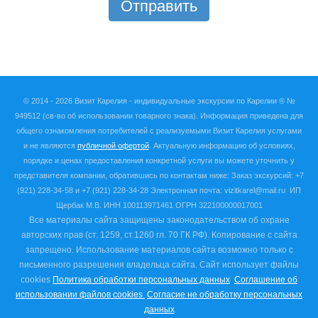
Отправить
© 2014 - 2026 Визит Карелия -
индивидуальные экскурсии по Карелии ®
№
949512
(св-во об использовании товарного знака). Информация приведена для
общего ознакомления потребителей с реализуемыми Визит Карелия услугами
и не являются
публичной офертой
. Актуальную информацию об условиях,
порядке и ценах предоставления конкретной услуги вы можете уточнить у
представителя компании, обратившись по контактам ниже:
Заказ экскурсий: +7
(921) 228-34-58 и +7 (921) 228-34-28 Электронная почта: vizitkarel@mail.ru
ИП
Щербак М.В. ИНН
100113971461 ОГРН 322100000017001
Все материалы сайта защищены законодательством об охране
авторских прав (ст. 1259, ст.1260 гл. 70 ГК РФ). Копирование с сайта
запрещено. Использование материалов сайта возможно только с
письменного разрешения владельца сайта.
Сайт использует файлы
cookies
Политика обработки персональных данных
Соглашение об
использовании файлов cookies
Согласие не обработку персональных
данных