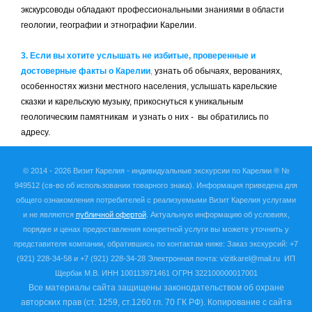
экскурсоводы обладают профессиональными знаниями в области
геологии, географии и этнографии Карелии.
3. Если вы хотите услышать не избитые, проверенные и
достоверные факты о Карелии
,
узнать об обычаях, верованиях,
особенностях жизни местного населения, услышать карельские
сказки и карельскую музыку, прикоснуться к уникальным
геологическим памятникам и узнать о них - вы обратились по
адресу.
© 2014 - 2026 Визит Карелия -
индивидуальные экскурсии по Карелии ®
№
949512
(св-во об использовании товарного знака). Информация приведена для
общего ознакомления потребителей с реализуемыми Визит Карелия услугами
и не являются
публичной офертой
. Актуальную информацию об условиях,
порядке и ценах предоставления конкретной услуги вы можете уточнить у
представителя компании, обратившись по контактам ниже:
Заказ экскурсий: +7
(921) 228-34-58 и +7 (921) 228-34-28 Электронная почта: vizitkarel@mail.ru
ИП
Щербак М.В. ИНН
100113971461 ОГРН 322100000017001
Все материалы сайта защищены законодательством об охране
авторских прав (ст. 1259, ст.1260 гл. 70 ГК РФ). Копирование с сайта