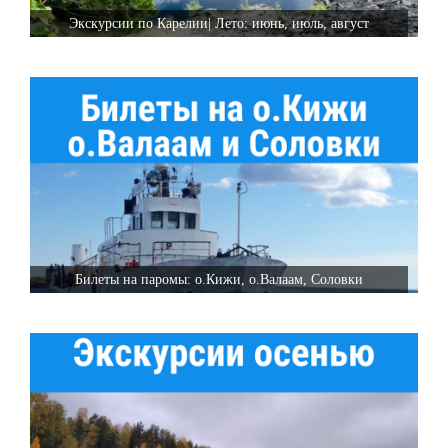
Экскурсии по Карелии| Лето: июнь, июль, август
Билеты на паромы: о.Кижи, о.Валаам, Соловки