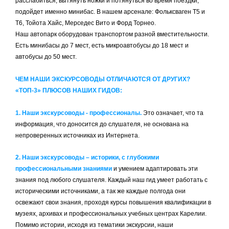
расслабиться, вытянуть ножки и потянуться во время поездки,
подойдет именно минибас. В нашем арсенале: Фольксваген Т5 и
Т6, Тойота Хайс, Мерседес Вито и Форд Торнео.
Наш автопарк оборудован транспортом разной вместительности.
Есть минибасы до 7 мест, есть микроавтобусы до 18 мест и
автобусы до 50 мест.
ЧЕМ НАШИ ЭКСКУРСОВОДЫ ОТЛИЧАЮТСЯ ОТ ДРУГИХ?
«ТОП-3» ПЛЮСОВ НАШИХ ГИДОВ:
1. Наши экскурсоводы - профессионалы.
Это означает, что та
информация, что доносится до слушателя, не основана на
непроверенных источниках из Интернета.
2. Наши экскурсоводы – историки, с глубокими
профессиональными знаниями
и умением адаптировать эти
знания под любого слушателя. Каждый наш гид умеет работать с
историческими источниками, а так же каждые полгода они
освежают свои знания, проходя курсы повышения квалификации в
музеях, архивах и профессиональных учебных центрах Карелии.
Помимо истории, исходя из тематики экскурсии, наши