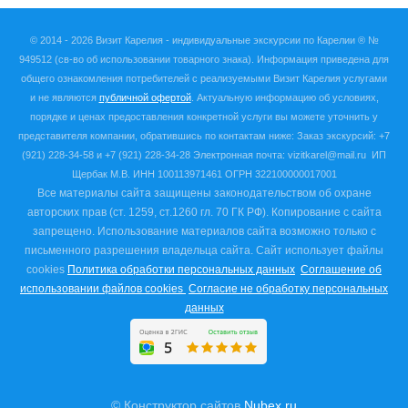
© 2014 - 2026 Визит Карелия -
индивидуальные экскурсии по Карелии ®
№
949512
(св-во об использовании товарного знака). Информация приведена для
общего ознакомления потребителей с реализуемыми Визит Карелия услугами
и не являются
публичной офертой
. Актуальную информацию об условиях,
порядке и ценах предоставления конкретной услуги вы можете уточнить у
представителя компании, обратившись по контактам ниже:
Заказ экскурсий: +7
(921) 228-34-58 и +7 (921) 228-34-28 Электронная почта: vizitkarel@mail.ru
ИП
Щербак М.В. ИНН
100113971461 ОГРН 322100000017001
Все материалы сайта защищены законодательством об охране
авторских прав (ст. 1259, ст.1260 гл. 70 ГК РФ). Копирование с сайта
запрещено. Использование материалов сайта возможно только с
письменного разрешения владельца сайта.
Сайт использует файлы
cookies
Политика обработки персональных данных
Соглашение об
использовании файлов cookies
Согласие не обработку персональных
данных
© Конструктор сайтов
Nubex.ru