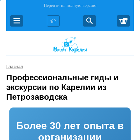
Перейти на полную версию
Корз
Главная
Профессиональные гиды и
экскурсии по Карелии из
Петрозаводска
Более 30 лет опыта в
организации