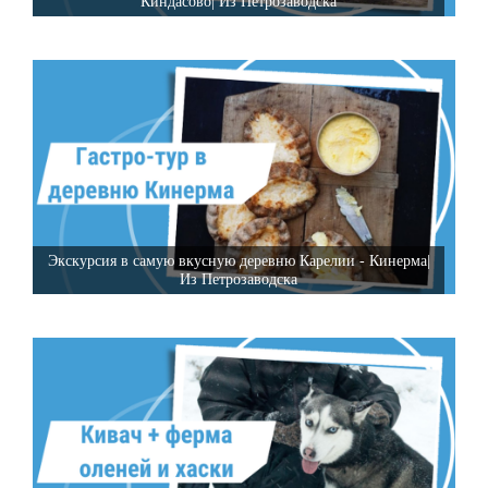
Киндасово| Из Петрозаводска
Экскурсия в самую вкусную деревню Карелии - Кинерма|
Из Петрозаводска