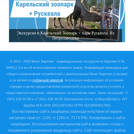
Экскурсия в Карельский Зоопарк + парк Рускеала| Из
Петрозаводска
© 2014 - 2026 Визит Карелия -
индивидуальные экскурсии по Карелии ®
№
949512
(св-во об использовании товарного знака). Информация приведена для
общего ознакомления потребителей с реализуемыми Визит Карелия услугами
и не являются
публичной офертой
. Актуальную информацию об условиях,
порядке и ценах предоставления конкретной услуги вы можете уточнить у
представителя компании, обратившись по контактам ниже:
Заказ экскурсий: +7
(921) 228-34-58 и +7 (921) 228-34-28 Электронная почта: vizitkarel@mail.ru
ИП
Щербак М.В. ИНН
100113971461 ОГРН 322100000017001
Все материалы сайта защищены законодательством об охране
авторских прав (ст. 1259, ст.1260 гл. 70 ГК РФ). Копирование с сайта
запрещено. Использование материалов сайта возможно только с
письменного разрешения владельца сайта.
Сайт использует файлы