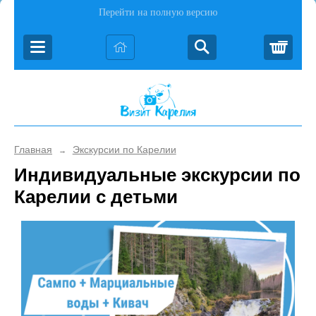
Перейти на полную версию
Корз
Главная
Экскурсии по Карелии
→
Индивидуальные экскурсии по
Карелии с детьми