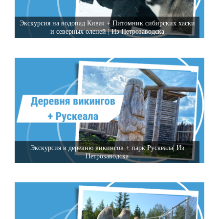
Экскурсия на водопад Кивач + Питомник сибирских хаски
и северных оленей | Из Петрозаводска
Экскурсия в деревню викингов + парк Рускеала| Из
Петрозаводска