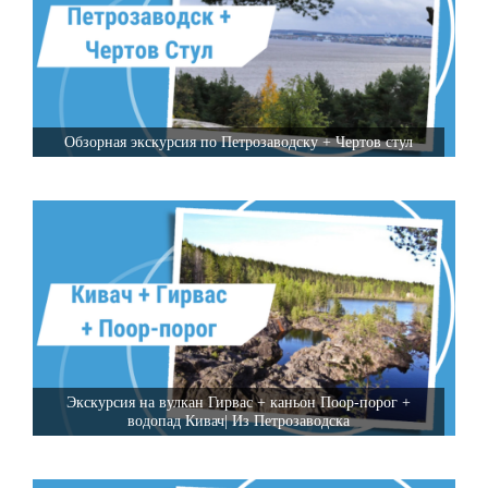
Обзорная экскурсия по Петрозаводску + Чертов стул
Экскурсия на вулкан Гирвас + каньон Поор-порог +
водопад Кивач| Из Петрозаводска