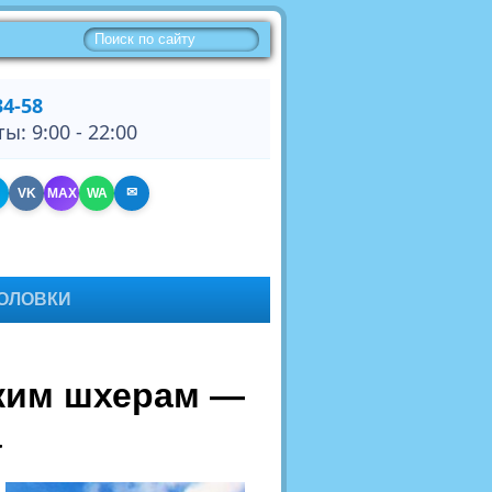
34-58
: 9:00 - 22:00
✉
VK
MAX
WA
ОЛОВКИ
ским шхерам —
а