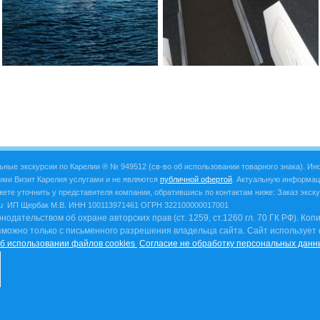
ьные экскурсии по Карелии ®
№ 949512
(св-во об использовании товарного знака). И
ыми Визит Карелия услугами и не являются
публичной офертой
. Актуальную информац
жете уточнить у представителя компании, обратившись по контактам ниже:
Заказ экску
ru
ИП Щербак М.В. ИНН
100113971461 ОГРН 322100000017001
дательством об охране авторских прав (ст. 1259, ст.1260 гл. 70 ГК РФ). Ко
зможно только с письменного разрешения владельца сайта.
Сайт использует
б использовании файлов cookies
Согласие не обработку персональных данн