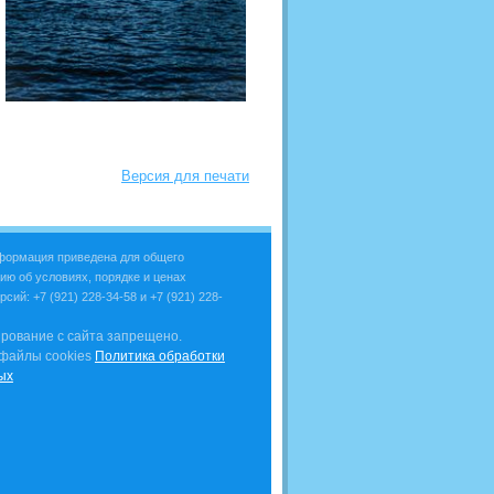
Версия для печати
нформация приведена для общего
ию об условиях, порядке и ценах
рсий: +7 (921) 228-34-58 и +7 (921) 228-
пирование с сайта запрещено.
 файлы cookies
Политика обработки
ых