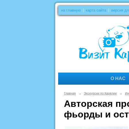
на главную
карта сайта
версия д
О НАС
Главная
→
Экскурсии по Карелии
→
Ин
Авторская пр
фьорды и ост