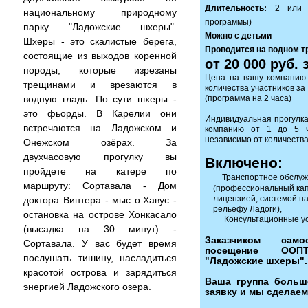
Длительность:
2 или 
национальному природному
программы)
парку "Ладожские шхеры".
Можно с детьми
Шхеры - это скалистые берега,
Проводится на водном т
состоящие из выходов коренной
от 20 000 руб.
породы, которые изрезаны
Цена на вашу компанию
трещинами и врезаются в
количества участников за
водную гладь. По сути шхеры -
(программа на 2 часа)
это фьорды. В Карелии они
Индивидуальная прогулка 
встречаются на Ладожском и
компанию от 1 до 5 ч
независимо от количества
Онежском озёрах. За
двухчасовую прогулку вы
Включено:
пройдете на катере по
·
Т
ранспортное обслуж
маршруту: Сортавала - Дом
(профессиональный капи
лицензией, системой н
доктора Винтера - мыс о.Хавус -
рельефу Ладоги),
остановка на острове Хонкасало
·
Консультационные ус
(высадка на 30 минут) -
Заказчиком само
Сортавала. У вас будет время
посещение ООП
послушать тишину, насладиться
"Ладожские шхеры".
красотой острова и зарядиться
Ваша группа больш
энергией Ладожского озера.
заявку и мы сделаем