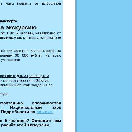
3 часа (зависит от выбранной
ранспорте
за экскурсию
от 1 до 5 человек, независимо от
 индивидуальную прогулку на катере
на три часа (+ о. Каарнетсаари) на
еловек 30 000 рублей на всех,
 участников
ивание водным транспортом
тан на катере типа Grizzly с
авигации и опытом хождения по
луги
стоятельно оплачивается
Т Национальный парк
 Подробности по
ссылке.
е 5 человек? Оставьте нам
 расчёт этой экскурсии.