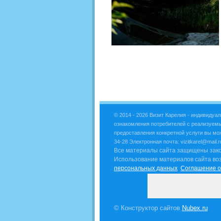
© 2014 - 2026 Визит Карелия -
индивидуал
ознакомления потребителей с реализуем
предоставления конкретной услуги вы мо
34-28 Электронная почта: vizitkarel@mail.
Все материалы сайта защищены законо
Использование материалов сайта во
персональных данных
Соглашение о
© Конструктор сайтов
Nubex.ru