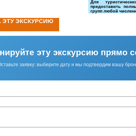
Для туристичес
предоставить полн
групп любой числен
А ЭТУ ЭКСКУРСИЮ
нируйте эту экскурсию прямо с
Оставьте заявку: выберите дату и мы подтвердим вашу брон