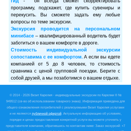
гид
-
он всегда сможет скорректировать
программу, подскажет, где купить сувениры и
перекусить. Вы сможете задать ему любые
вопросы по теме экскурсии.
Экскурсия проводится на персональном
минибасе
– квалифицированный водитель будет
заботиться о вашем комфорте в дороге.
Стоимость индивидуальной экскурсии
сопоставима с ее комфортом.
А если вы едете
компанией от 5 до 8 человек, то стоимость
сравнима с ценой групповой поездки. Берите с
собой друзей, а мы позаботимся о вашем отдыхе.
© 2014 - 2026 Визит Карелия -
индивидуальные экскурсии по Карелии ®
№
949512
(св-во об использовании товарного знака). Информация приведена для
общего ознакомления потребителей с реализуемыми Визит Карелия услугами
и не являются
публичной офертой
. Актуальную информацию об условиях,
порядке и ценах предоставления конкретной услуги вы можете уточнить у
представителя компании, обратившись по контактам ниже:
Заказ экскурсий: +7