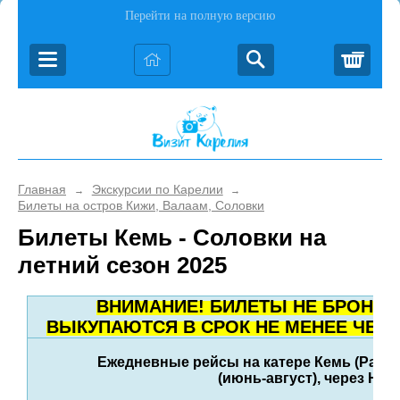
Перейти на полную версию
Корз
Главная
Экскурсии по Карелии
→
→
Билеты на остров Кижи, Валаам, Соловки
Билеты Кемь - Соловки на
летний сезон 2025
ВНИМАНИЕ! БИЛЕТЫ НЕ БРОНИР
ВЫКУПАЮТСЯ В СРОК НЕ МЕНЕЕ ЧЕМ 
Ежедневные рейсы на катере Кемь (Рабоче
(июнь-август), через Не