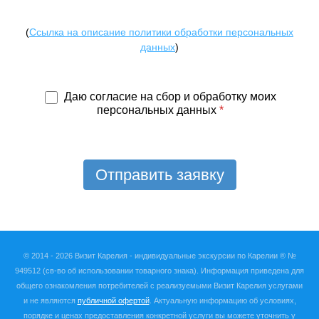
(
Ссылка на описание политики обработки персональных
данных
)
Даю согласие на сбор и обработку моих
персональных данных
*
Отправить заявку
© 2014 - 2026 Визит Карелия -
индивидуальные экскурсии по Карелии ®
№
949512
(св-во об использовании товарного знака). Информация приведена для
общего ознакомления потребителей с реализуемыми Визит Карелия услугами
и не являются
публичной офертой
. Актуальную информацию об условиях,
порядке и ценах предоставления конкретной услуги вы можете уточнить у