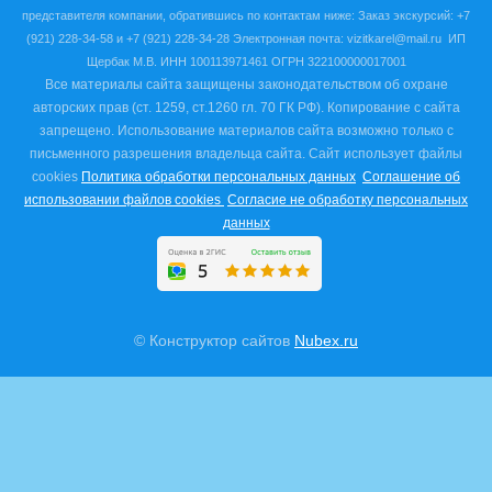
представителя компании, обратившись по контактам ниже:
Заказ экскурсий: +7
(921) 228-34-58 и +7 (921) 228-34-28 Электронная почта: vizitkarel@mail.ru
ИП
Щербак М.В. ИНН
100113971461 ОГРН 322100000017001
Все материалы сайта защищены законодательством об охране
авторских прав (ст. 1259, ст.1260 гл. 70 ГК РФ). Копирование с сайта
запрещено. Использование материалов сайта возможно только с
письменного разрешения владельца сайта.
Сайт использует файлы
cookies
Политика обработки персональных данных
Соглашение об
использовании файлов cookies
Согласие не обработку персональных
данных
© Конструктор сайтов
Nubex.ru